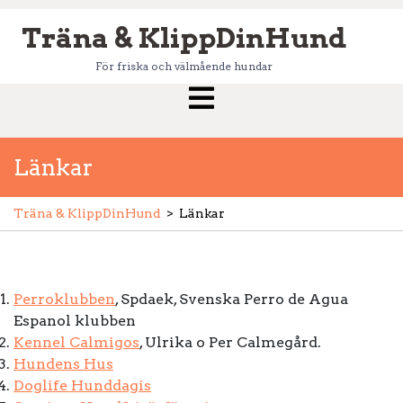
Skip
Träna & KlippDinHund
to
content
För friska och välmående hundar
Open
Menu
Länkar
Träna & KlippDinHund
>
Länkar
Perroklubben
, Spdaek, Svenska Perro de Agua
Espanol klubben
Kennel Calmigos
, Ulrika o Per Calmegård.
Hundens Hus
Doglife Hunddagis