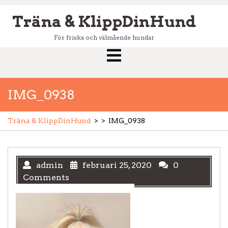
Skip
Träna & KlippDinHund
to
content
För friska och välmående hundar
Open
Menu
IMG_0938
Träna & KlippDinHund
> >
IMG_0938
admin
februari 25, 2020
0
Comments