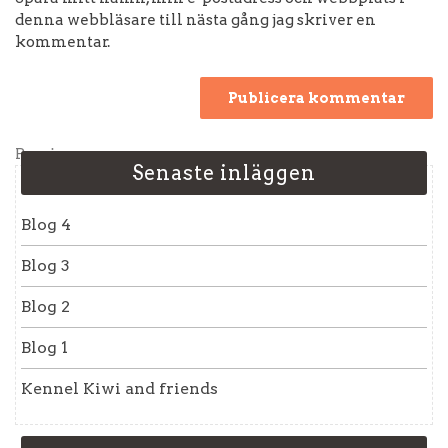
denna webbläsare till nästa gång jag skriver en
kommentar.
Inläggsnavigering
Previous
Previous
Senaste inläggen
Post
Blog 4
Blog 3
Blog 2
Blog 1
Kennel Kiwi and friends