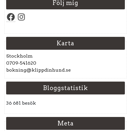
Följ mig
Facebook
Instagram
Karta
Stockholm
0709-541620
bokning@klippdinhund.se
Bloggstatistik
36 681 besök
Meta