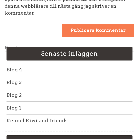
denna webbläsare till nästa gång jag skriver en
kommentar.
Inläggsnavigering
Previous
Previous
Senaste inläggen
Post
Blog 4
Blog 3
Blog 2
Blog 1
Kennel Kiwi and friends