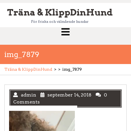
Skip
Träna & KlippDinHund
to
content
För friska och välmående hundar
Open
Menu
img_7879
Träna & KlippDinHund
> >
img_7879
admin
september 14, 2018
0
Comments