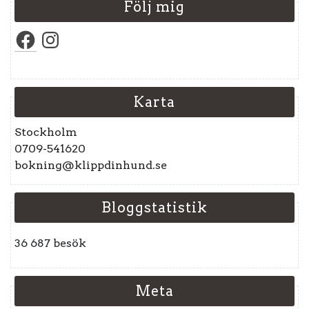
Följ mig
Facebook
Instagram
Karta
Stockholm
0709-541620
bokning@klippdinhund.se
Bloggstatistik
36 687 besök
Meta