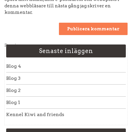
denna webbläsare till nästa gång jag skriver en
kommentar.
Inläggsnavigering
Previous
Previous
Senaste inläggen
Post
Blog 4
Blog 3
Blog 2
Blog 1
Kennel Kiwi and friends