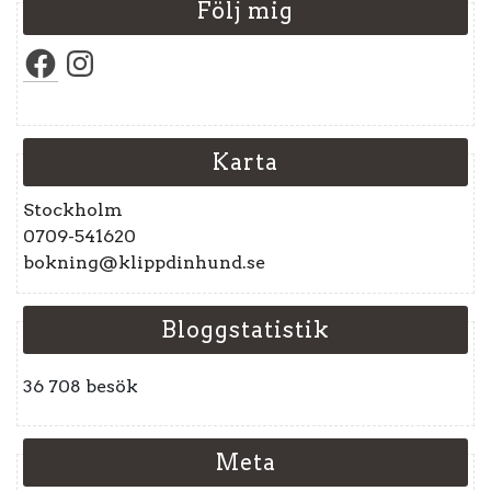
Följ mig
Facebook
Instagram
Karta
Stockholm
0709-541620
bokning@klippdinhund.se
Bloggstatistik
36 708 besök
Meta