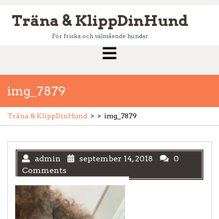
Skip
Träna & KlippDinHund
to
content
För friska och välmående hundar
Open
Menu
img_7879
Träna & KlippDinHund
> >
img_7879
admin
september 14, 2018
0
Comments