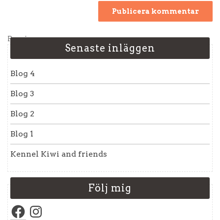
Inläggsnavigering
Previous
Previous
Senaste inläggen
Post
Blog 4
Blog 3
Blog 2
Blog 1
Kennel Kiwi and friends
Följ mig
Facebook
Instagram