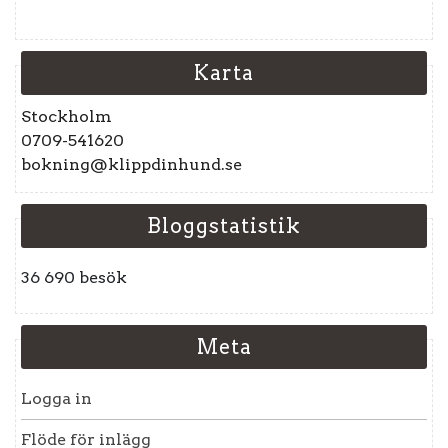
Karta
Stockholm
0709-541620
bokning@klippdinhund.se
Bloggstatistik
36 690 besök
Meta
Logga in
Flöde för inlägg