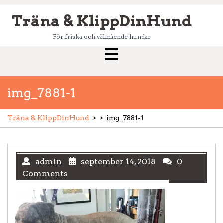
Skip
Träna & KlippDinHund
to
content
För friska och välmående hundar
Open
Menu
img_7881-1
Träna & KlippDinHund
> >
img_7881-1
admin
september 14, 2018
0
Comments