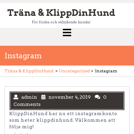
Skip
Träna & KlippDinHund
to
content
För friska och välmående hundar
Open
Menu
Instagram
Träna & KlippDinHund
>
Uncategorized
>
Instagram
admin
november 4, 2019
0
Comments
KlippDinHund har nu ett instagramkonto
som heter klippdinhund. Välkommen att
följa mig!